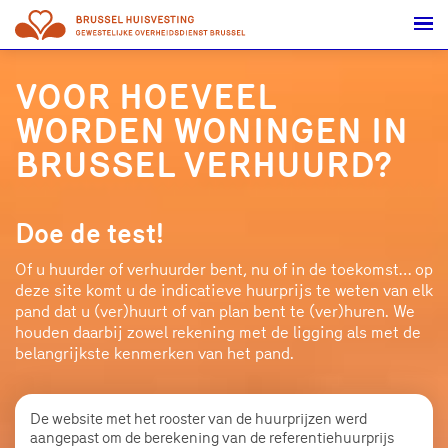
GEWESTELIJKE OVERHEIDSDIENST BRUSSEL - BRUSSEL HUISVESTING
VOOR HOEVEEL
WORDEN WONINGEN IN
BRUSSEL VERHUURD?
Doe de test!
Of u huurder of verhuurder bent, nu of in de toekomst… op
deze site komt u de indicatieve huurprijs te weten van elk
pand dat u (ver)huurt of van plan bent te (ver)huren. We
houden daarbij zowel rekening met de ligging als met de
belangrijkste kenmerken van het pand.
De website met het rooster van de huurprijzen werd
aangepast om de berekening van de referentiehuurprijs